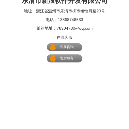
乐清市新浪软件开发有限公司
地址：浙江省温州市乐清市柳市镇怡月路29号
电话：13868748533
邮箱地址：78904780@qq.com
在线客服
售前咨询
售后服务